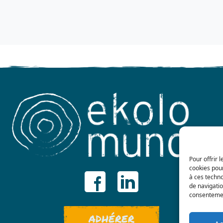
Pour offrir 
cookies pour
à ces techn
de navigatio
consentement
ADHÉRER