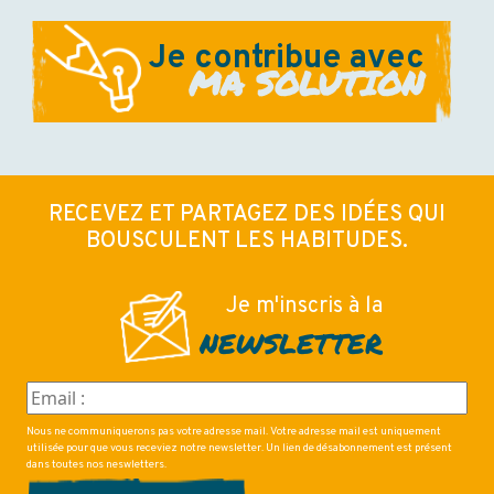
Je contribue avec
MA SOLUTION
RECEVEZ ET PARTAGEZ DES IDÉES QUI
BOUSCULENT LES HABITUDES.
Je m'inscris à la
NEWSLETTER
Nous ne communiquerons pas votre adresse mail. Votre adresse mail est uniquement
utilisée pour que vous receviez notre newsletter. Un lien de désabonnement est présent
dans toutes nos neswletters.