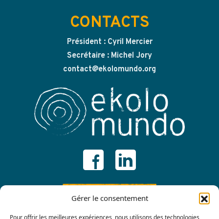
CONTACTS
Président : Cyril Mercier
Secrétaire : Michel Jory
contact@ekolomundo.org
ADHÉRER
Gérer le consentement
Pour offrir les meilleures expériences, nous utilisons des technologies