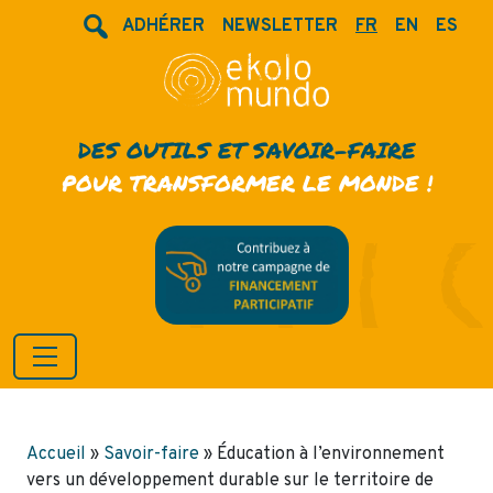
ADHÉRER
NEWSLETTER
FR
EN
ES
DES OUTILS ET SAVOIR-FAIRE
POUR TRANSFORMER LE MONDE !
Accueil
»
Savoir-faire
»
Éducation à l’environnement
vers un développement durable sur le territoire de