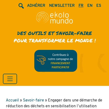
ADHÉRER
NEWSLETTER
FR
EN
ES
DES OUTILS ET SAVOIR-FAIRE
POUR TRANSFORMER LE MONDE !
Accueil
»
Savoir-faire
»
Engager dans une démarche de
réduction des déchets en sensibilisation l’utilisation