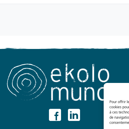
Pour offrir 
cookies pour
à ces techn
de navigatio
consentement