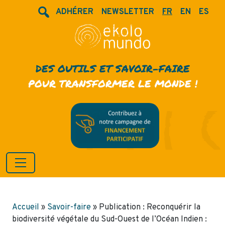
ADHÉRER
NEWSLETTER
FR
EN
ES
DES OUTILS ET SAVOIR-FAIRE
POUR TRANSFORMER LE MONDE !
Accueil
»
Savoir-faire
»
Publication : Reconquérir la
biodiversité végétale du Sud-Ouest de l’Océan Indien :