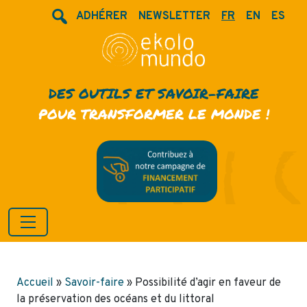
ADHÉRER
NEWSLETTER
FR
EN
ES
DES OUTILS ET SAVOIR-FAIRE
POUR TRANSFORMER LE MONDE !
Accueil
»
Savoir-faire
»
Possibilité d’agir en faveur de
la préservation des océans et du littoral