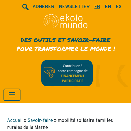
ADHÉRER
NEWSLETTER
FR
EN
ES
DES OUTILS ET SAVOIR-FAIRE
POUR TRANSFORMER LE MONDE !
Accueil
»
Savoir-faire
»
mobilité solidaire familles
rurales de la Marne