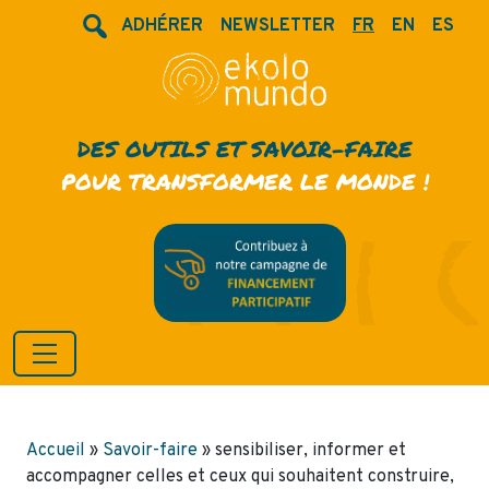
ADHÉRER
NEWSLETTER
FR
EN
ES
DES OUTILS ET SAVOIR-FAIRE
POUR TRANSFORMER LE MONDE !
Accueil
»
Savoir-faire
»
sensibiliser, informer et
accompagner celles et ceux qui souhaitent construire,