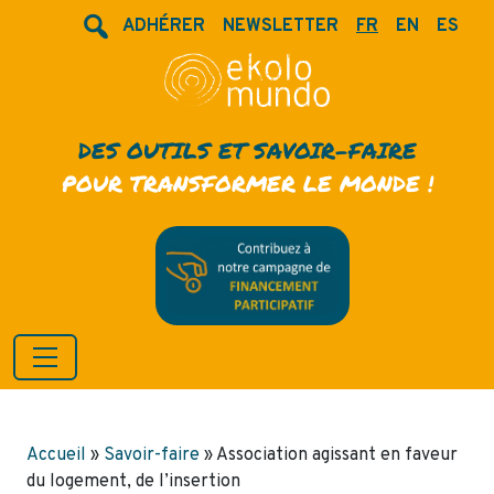
ADHÉRER
NEWSLETTER
FR
EN
ES
DES OUTILS ET SAVOIR-FAIRE
POUR TRANSFORMER LE MONDE !
Accueil
»
Savoir-faire
»
Association agissant en faveur
du logement, de l’insertion