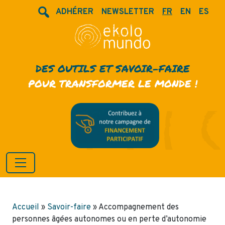
ADHÉRER
NEWSLETTER
FR
EN
ES
DES OUTILS ET SAVOIR-FAIRE
POUR TRANSFORMER LE MONDE !
Accueil
»
Savoir-faire
»
Accompagnement des
personnes âgées autonomes ou en perte d’autonomie