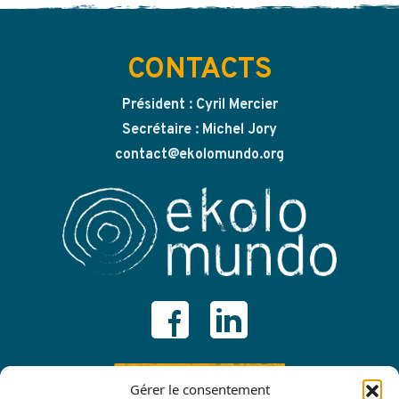
CONTACTS
Président : Cyril Mercier
Secrétaire : Michel Jory
contact@ekolomundo.org
ADHÉRER
Gérer le consentement