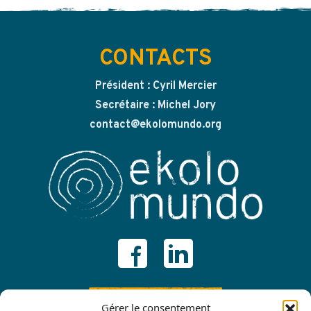
CONTACTS
Président : Cyril Mercier
Secrétaire : Michel Jory
contact@ekolomundo.org
ADHÉRER
Gérer le consentement