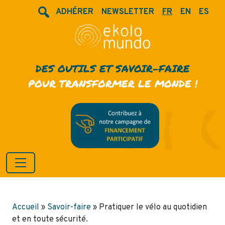
ADHÉRER
NEWSLETTER
FR
EN
ES
DES OUTILS ET SAVOIR-FAIRE
POUR TRANSFORMER LE MONDE !
Accueil
»
Savoir-faire
»
Pratiquer le vélo au quotidien
et en toute sécurité.