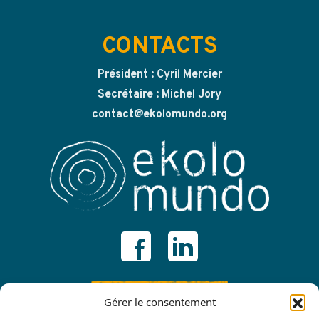
CONTACTS
Président : Cyril Mercier
Secrétaire : Michel Jory
contact@ekolomundo.org
ADHÉRER
Gérer le consentement