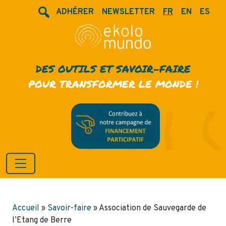
ADHÉRER
NEWSLETTER
FR
EN
ES
DES OUTILS ET SAVOIR-FAIRE
POUR TRANSFORMER LE MONDE !
Accueil
»
Savoir-faire
»
Association de Sauvegarde de
l’Etang de Berre