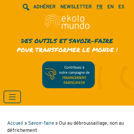
ADHÉRER
NEWSLETTER
FR
EN
ES
DES OUTILS ET SAVOIR-FAIRE
POUR TRANSFORMER LE MONDE !
Accueil
»
Savoir-faire
»
Oui au débroussaillage, non au
défrichement