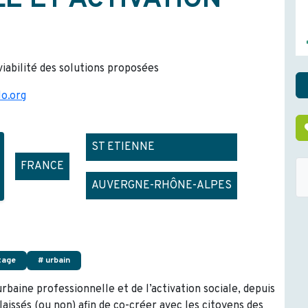
E ET ACTIVATION
 viabilité des solutions proposées
o.org
ST ETIENNE
FRANCE
AUVERGNE-RHÔNE-ALPES
tage
# urbain
baine professionnelle et de l’activation sociale, depuis
aissés (ou non) afin de co-créer avec les citoyens des