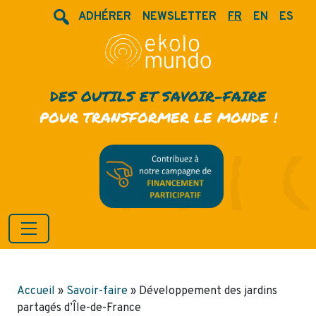
ADHÉRER
NEWSLETTER
FR
EN
ES
DES OUTILS ET SAVOIR-FAIRE
POUR TRANSFORMER LE MONDE !
Accueil
»
Savoir-faire
»
Développement des jardins
partagés d’Île-de-France