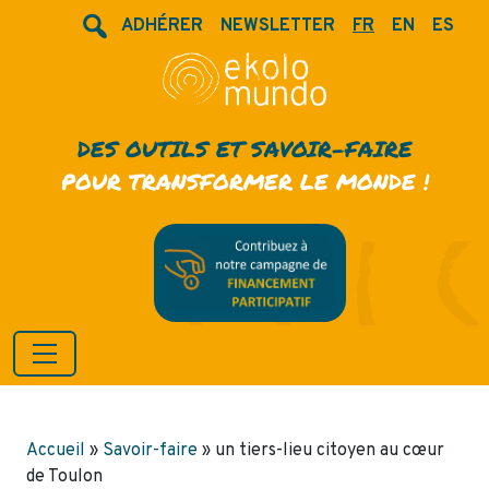
ADHÉRER
NEWSLETTER
FR
EN
ES
DES OUTILS ET SAVOIR-FAIRE
POUR TRANSFORMER LE MONDE !
Accueil
»
Savoir-faire
»
un tiers-lieu citoyen au cœur
de Toulon