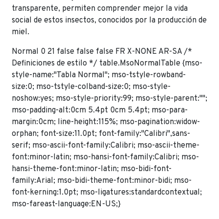
transparente, permiten comprender mejor la vida
social de estos insectos, conocidos por la producción de
miel.
Normal 0 21 false false false FR X-NONE AR-SA
/*
Definiciones de estilo */ table.MsoNormalTable {mso-
style-name:"Tabla Normal"; mso-tstyle-rowband-
size:0; mso-tstyle-colband-size:0; mso-style-
noshow:yes; mso-style-priority:99; mso-style-parent:"";
mso-padding-alt:0cm 5.4pt 0cm 5.4pt; mso-para-
margin:0cm; line-height:115%; mso-pagination:widow-
orphan; font-size:11.0pt; font-family:"Calibri",sans-
serif; mso-ascii-font-family:Calibri; mso-ascii-theme-
font:minor-latin; mso-hansi-font-family:Calibri; mso-
hansi-theme-font:minor-latin; mso-bidi-font-
family:Arial; mso-bidi-theme-font:minor-bidi; mso-
font-kerning:1.0pt; mso-ligatures:standardcontextual;
mso-fareast-language:EN-US;}