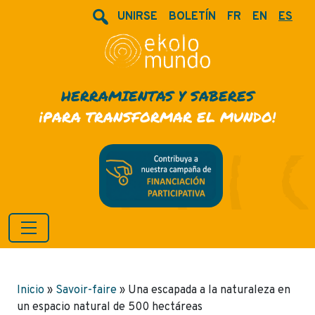
UNIRSE
BOLETÍN
FR
EN
ES
HERRAMIENTAS Y SABERES
¡PARA TRANSFORMAR EL MUNDO!
Inicio
»
Savoir-faire
»
Una escapada a la naturaleza en
un espacio natural de 500 hectáreas