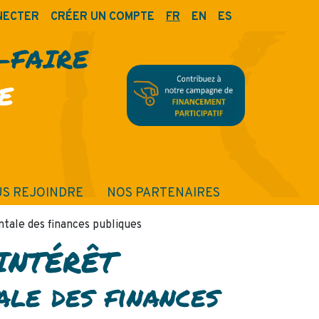
NECTER
CRÉER UN COMPTE
FR
EN
ES
R-FAIRE
E
S REJOINDRE
NOS PARTENAIRES
ale des finances publiques
’INTÉRÊT
le des finances