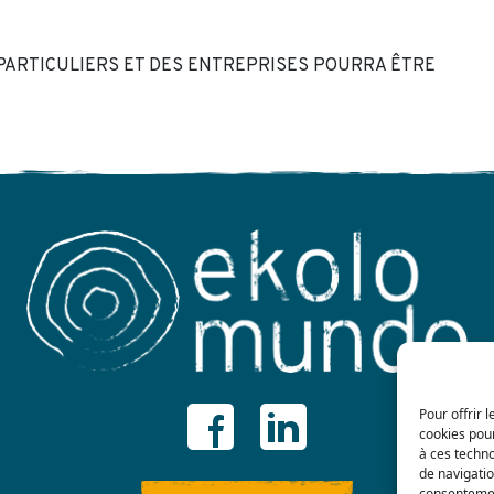
PARTICULIERS ET DES ENTREPRISES POURRA ÊTRE
Pour offrir 
cookies pour
à ces techn
de navigatio
consentement