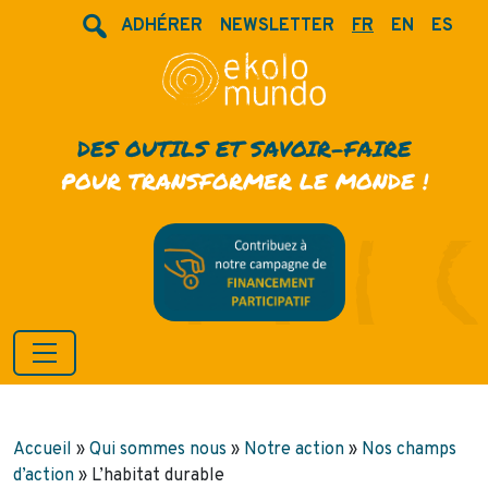
ADHÉRER
NEWSLETTER
FR
EN
ES
DES OUTILS ET SAVOIR-FAIRE
POUR TRANSFORMER LE MONDE !
Accueil
»
Qui sommes nous
»
Notre action
»
Nos champs
d’action
»
L’habitat durable