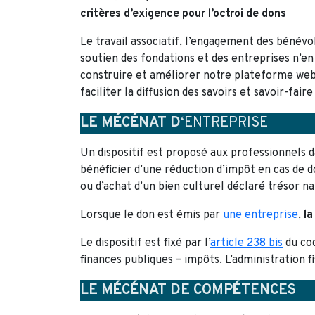
critères d’exigence pour l’octroi de dons
Le travail associatif, l’engagement des bénévo
soutien des fondations et des entreprises n’en
construire et améliorer notre plateforme web,
faciliter la diffusion des savoirs et savoir-fair
LE M
É
C
É
NAT D
‘ENTREPRISE
Un dispositif est proposé aux professionnels 
bénéficier d’une réduction d’impôt en cas de d
ou d’achat d’un bien culturel déclaré trésor na
Lorsque le don est émis par
une entreprise
,
la
Le dispositif est fixé par l’
article 238 bis
du co
finances publiques – impôts. L’administration f
LE M
É
C
É
NAT DE COMP
É
TENCES