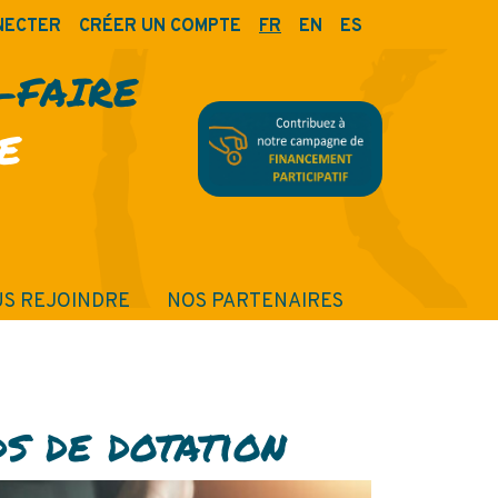
NECTER
CRÉER UN COMPTE
FR
EN
ES
R-FAIRE
E
S REJOINDRE
NOS PARTENAIRES
ds de dotation