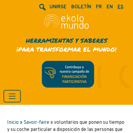
UNIRSE
BOLETÍN
FR
EN
ES
HERRAMIENTAS Y SABERES
¡PARA TRANSFORMAR EL MUNDO!
Inicio
»
Savoir-faire
»
voluntarios que ponen su tiempo
y su coche particular a disposición de las personas que