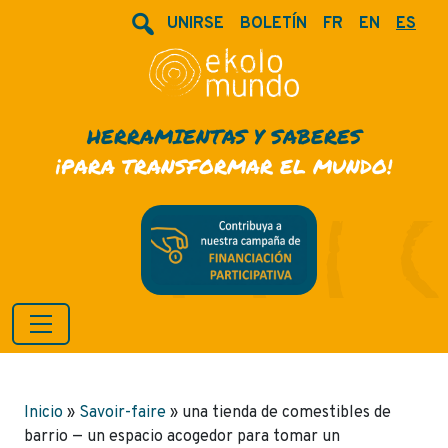
UNIRSE
BOLETÍN
FR
EN
ES
HERRAMIENTAS Y SABERES
¡PARA TRANSFORMAR EL MUNDO!
Inicio
»
Savoir-faire
»
una tienda de comestibles de
barrio — un espacio acogedor para tomar un