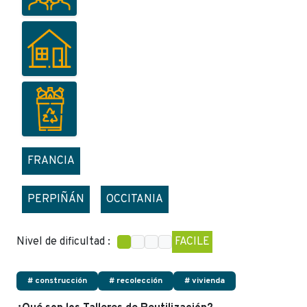
FRANCIA
PERPIÑÁN
OCCITANIA
Nivel de dificultad :
FACILE
# construcción
# recolección
# vivienda