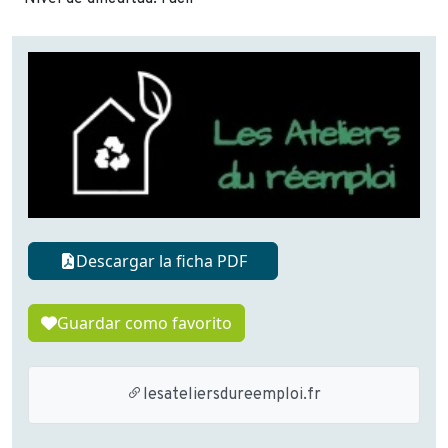
Descargar la ficha PDF
Guardar como favorito
lesateliersdureemploi.fr