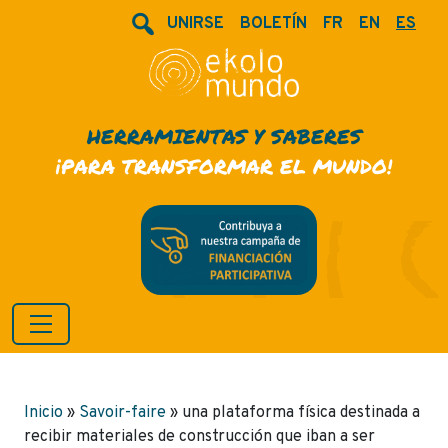
UNIRSE
BOLETÍN
FR
EN
ES
HERRAMIENTAS Y SABERES
¡PARA TRANSFORMAR EL MUNDO!
Inicio
»
Savoir-faire
»
una plataforma física destinada a
recibir materiales de construcción que iban a ser