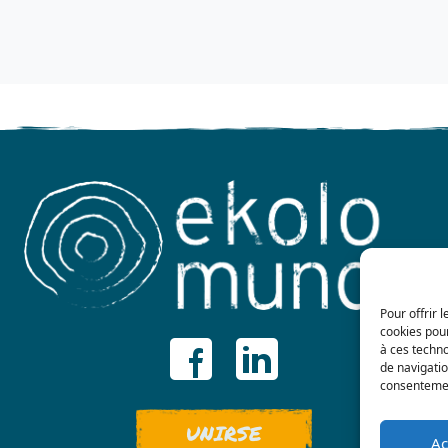
Pour offrir 
cookies pour
à ces techn
de navigatio
consentement
UNIRSE
Ac