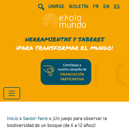
UNIRSE
BOLETÍN
FR
EN
ES
HERRAMIENTAS Y SABERES
¡PARA TRANSFORMAR EL MUNDO!
Inicio
»
Savoir-faire
»
¡Un juego para observar la
biodiversidad de un bosque (de 6 a 12 años)!