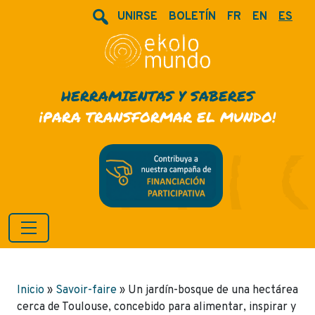
UNIRSE
BOLETÍN
FR
EN
ES
HERRAMIENTAS Y SABERES
¡PARA TRANSFORMAR EL MUNDO!
Inicio
»
Savoir-faire
»
Un jardín-bosque de una hectárea
cerca de Toulouse, concebido para alimentar, inspirar y