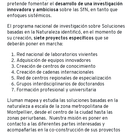
pretende fomentar
el
desarrollo
de una
investigación
innovadora
y
ambiciosa
sobre
las
SfN,
en
tanto
que
enfoques
sistémicos.
El
programa
nacional
de
investigación
sobre
Soluciones
basadas
en
la
Naturaleza
identificó,
en
el momento
de
su
creación,
siete
proyectos
específicos
que
se
deberán poner
en
marcha:
Red
nacional
de laboratorios vivientes
Adquisición
de equipos
innovadores
Creación
de centros de conocimiento
Creación
de
cadenas
internacionales
Red
de
centros
regionales
de especialización
Grupos
interdisciplinarios
de
doctorandos
Formación
profesional
y
universitaria
Lluman
mapea
y
estudia
las
soluciones
basadas
en
la
naturaleza
a
escala
de
la
zona
metropolitana
de
Montpellier,
desde
el
centro
de
la ciudad
hasta
las
zonas
periurbanas.
Nuestra
misión
es
poner
en
contacto
a
las
diferentes
partes
interesadas
y
acompañarlas
en
la
co-construcción
de
sus
proyectos