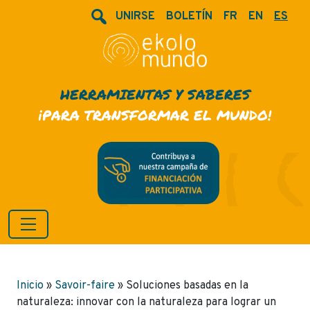
UNIRSE
BOLETÍN
FR
EN
ES
HERRAMIENTAS Y SABERES
¡PARA TRANSFORMAR EL MUNDO!
Inicio
»
Savoir-faire
»
Soluciones basadas en la
naturaleza: innovar con la naturaleza para lograr un