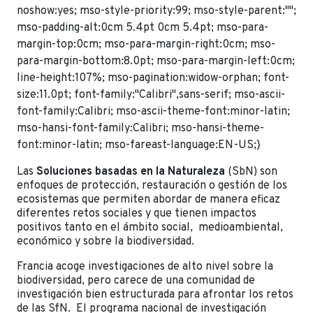
noshow:yes; mso-style-priority:99; mso-style-parent:"";
mso-padding-alt:0cm 5.4pt 0cm 5.4pt; mso-para-
margin-top:0cm; mso-para-margin-right:0cm; mso-
para-margin-bottom:8.0pt; mso-para-margin-left:0cm;
line-height:107%; mso-pagination:widow-orphan; font-
size:11.0pt; font-family:"Calibri",sans-serif; mso-ascii-
font-family:Calibri; mso-ascii-theme-font:minor-latin;
mso-hansi-font-family:Calibri; mso-hansi-theme-
font:minor-latin; mso-fareast-language:EN-US;}
Las
Soluciones
basadas
en
la
Naturaleza
(SbN)
son
enfoques
de
protección,
restauración
o
gestión
de
los
ecosistemas
que
permiten
abordar
de manera eficaz
diferentes
retos
sociales
y
que tienen
impactos
positivos
tanto
en
el
ámbito
social,
medioambiental,
económico
y
sobre
la
biodiversidad.
Francia
acoge
investigaciones
de
alto
nivel
sobre
la
biodiversidad,
pero
carece
de una
comunidad
de
investigación
bien
estructurada
para
afrontar
los
retos
de
las SfN.
El
programa
nacional
de
investigación