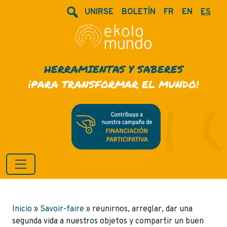
UNIRSE
BOLETÍN
FR
EN
ES
HERRAMIENTAS Y SABERES
¡PARA TRANSFORMAR EL MUNDO!
Inicio
»
Savoir-faire
»
reunirnos, arreglar, dar una
segunda vida a nuestros objetos y compartir un buen