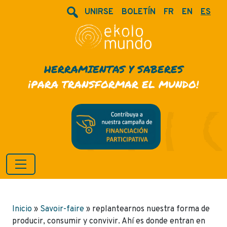
UNIRSE
BOLETÍN
FR
EN
ES
HERRAMIENTAS Y SABERES
¡PARA TRANSFORMAR EL MUNDO!
Inicio
»
Savoir-faire
»
replantearnos nuestra forma de
producir, consumir y convivir. Ahí es donde entran en