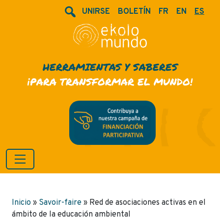
UNIRSE
BOLETÍN
FR
EN
ES
HERRAMIENTAS Y SABERES
¡PARA TRANSFORMAR EL MUNDO!
Inicio
»
Savoir-faire
»
Red de asociaciones activas en el
ámbito de la educación ambiental