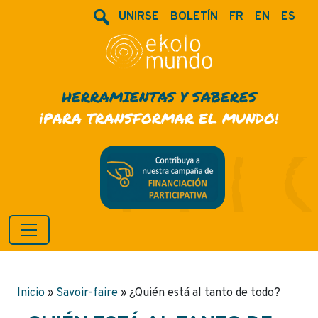
UNIRSE
BOLETÍN
FR
EN
ES
HERRAMIENTAS Y SABERES
¡PARA TRANSFORMAR EL MUNDO!
Inicio
»
Savoir-faire
»
¿Quién está al tanto de todo?