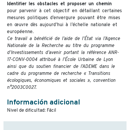
Identifier les obstacles et proposer un chemin
pour parvenir à cet objectif en détaillant certaines
mesures politiques d’envergure pouvant être mises
en œuvre dès aujourd’hui à l’échelle nationale et
européenne.
Ce
travail
a
bénéficié
de
l’aide
de
l’État
via
l’Agence
Nationale
de
la
Recherche
au
titre
du
programme
d’Investissements
d’avenir
portant
la
référence
ANR-
17-CONV-0004
attribué
à
l’École
Urbaine
de
Lyon
ainsi
que
du
soutien
financier
de
l’ADEME
dans
le
cadre
du
programme
de
recherche
«
Transitions
écologiques,
économiques
et
sociales
»,
convention
n°2003C0027.
Información adicional
Nivel de dificultad: Fácil