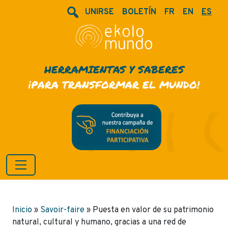
UNIRSE
BOLETÍN
FR
EN
ES
HERRAMIENTAS Y SABERES
¡PARA TRANSFORMAR EL MUNDO!
Inicio
»
Savoir-faire
»
Puesta en valor de su patrimonio
natural, cultural y humano, gracias a una red de