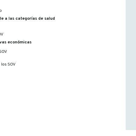
io
le a las categorías de salud
OV
ivas económicas
 SOV
e los SOV