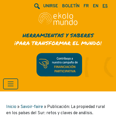
UNIRSE
BOLETÍN
FR
EN
ES
HERRAMIENTAS Y SABERES
¡PARA TRANSFORMAR EL MUNDO!
Inicio
»
Savoir-faire
»
Publicación: La propiedad rural
en los países del Sur: retos y claves de análisis.