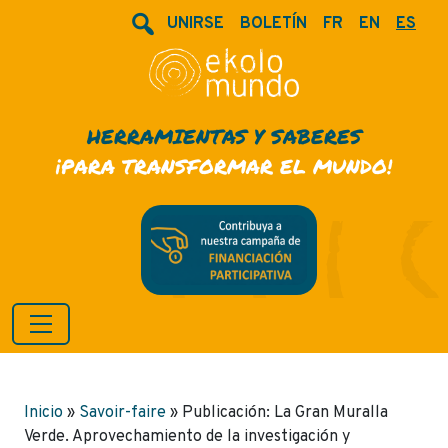
UNIRSE
BOLETÍN
FR
EN
ES
HERRAMIENTAS Y SABERES
¡PARA TRANSFORMAR EL MUNDO!
Inicio
»
Savoir-faire
»
Publicación: La Gran Muralla
Verde. Aprovechamiento de la investigación y