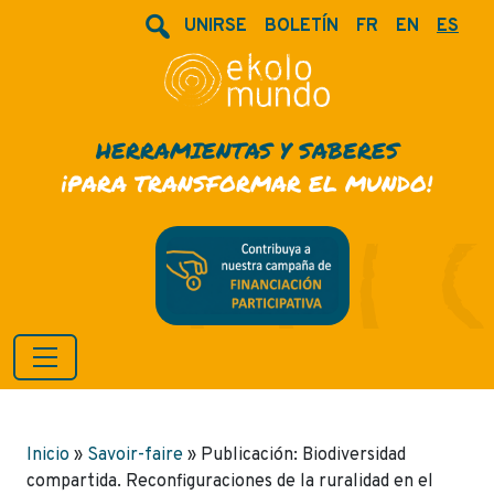
UNIRSE
BOLETÍN
FR
EN
ES
HERRAMIENTAS Y SABERES
¡PARA TRANSFORMAR EL MUNDO!
Inicio
»
Savoir-faire
»
Publicación: Biodiversidad
compartida. Reconfiguraciones de la ruralidad en el