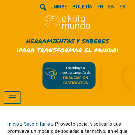
UNIRSE
BOLETÍN
FR
EN
ES
HERRAMIENTAS Y SABERES
¡PARA TRANSFORMAR EL MUNDO!
Inicio
»
Savoir-faire
»
Proyecto social y solidario que
promueve un modelo de sociedad alternativo, en el que