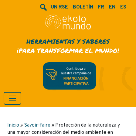
UNIRSE
BOLETÍN
FR
EN
ES
HERRAMIENTAS Y SABERES
¡PARA TRANSFORMAR EL MUNDO!
Inicio
»
Savoir-faire
»
Protección de la naturaleza y
una mayor consideración del medio ambiente en