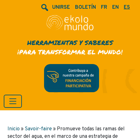
UNIRSE
BOLETÍN
FR
EN
ES
HERRAMIENTAS Y SABERES
¡PARA TRANSFORMAR EL MUNDO!
Inicio
»
Savoir-faire
»
Promueve todas las ramas del
sector del agua, en el marco de una estrategia de