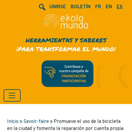
UNIRSE
BOLETÍN
FR
EN
ES
HERRAMIENTAS Y SABERES
¡PARA TRANSFORMAR EL MUNDO!
Inicio
»
Savoir-faire
»
Promueve el uso de la bicicleta
en la ciudad y fomenta la reparación por cuenta propia