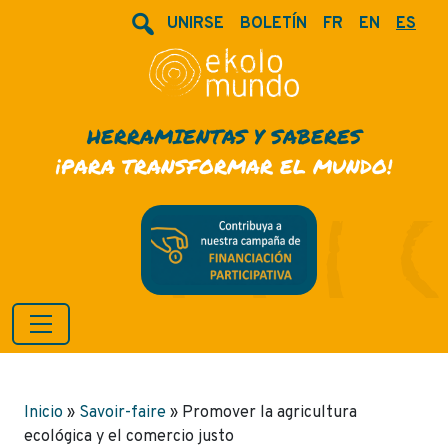
UNIRSE
BOLETÍN
FR
EN
ES
HERRAMIENTAS Y SABERES
¡PARA TRANSFORMAR EL MUNDO!
Inicio
»
Savoir-faire
»
Promover la agricultura
ecológica y el comercio justo