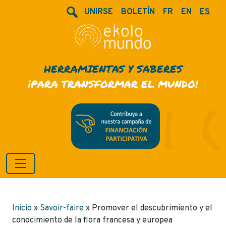
UNIRSE
BOLETÍN
FR
EN
ES
HERRAMIENTAS Y SABERES
¡PARA TRANSFORMAR EL MUNDO!
Inicio
»
Savoir-faire
»
Promover el descubrimiento y el
conocimiento de la flora francesa y europea