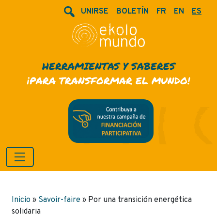
UNIRSE
BOLETÍN
FR
EN
ES
HERRAMIENTAS Y SABERES
¡PARA TRANSFORMAR EL MUNDO!
Inicio
»
Savoir-faire
»
Por una transición energética
solidaria