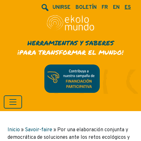
UNIRSE
BOLETÍN
FR
EN
ES
HERRAMIENTAS Y SABERES
¡PARA TRANSFORMAR EL MUNDO!
Inicio
»
Savoir-faire
»
Por una elaboración conjunta y
democrática de soluciones ante los retos ecológicos y