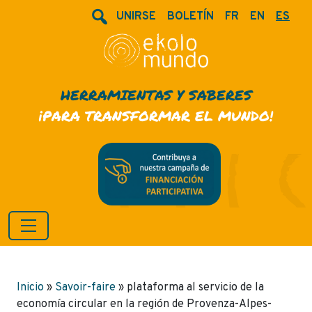
UNIRSE
BOLETÍN
FR
EN
ES
HERRAMIENTAS Y SABERES
¡PARA TRANSFORMAR EL MUNDO!
Inicio
»
Savoir-faire
»
plataforma al servicio de la
economía circular en la región de Provenza-Alpes-