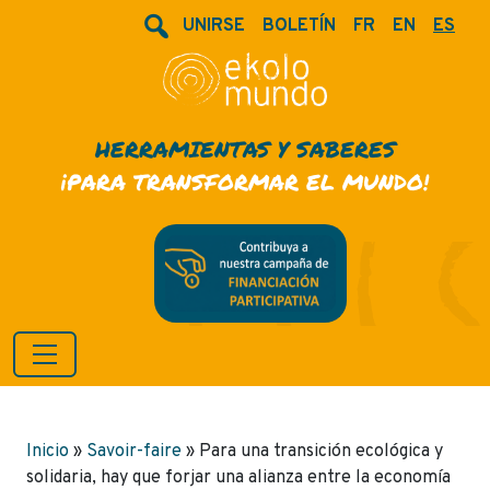
UNIRSE
BOLETÍN
FR
EN
ES
HERRAMIENTAS Y SABERES
¡PARA TRANSFORMAR EL MUNDO!
Inicio
»
Savoir-faire
»
Para una transición ecológica y
solidaria, hay que forjar una alianza entre la economía