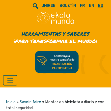
UNIRSE
BOLETÍN
FR
EN
ES
HERRAMIENTAS Y SABERES
¡PARA TRANSFORMAR EL MUNDO!
Inicio
»
Savoir-faire
»
Montar en bicicleta a diario y con
total seguridad.