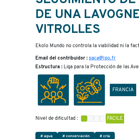
SEGUIMIENTO DE
DE UNA LAVOGNE
VITROLLES
Ekolo Mundo no controla la viabilidad ni la fac
Email del contribuidor :
paca@lpo.fr
Estructura :
Liga para la Protección de las A
FRANCIA
Nivel de dificultad :
FACILE
# agua
# conservación
# cría