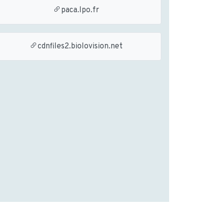
paca.lpo.fr
cdnfiles2.biolovision.net